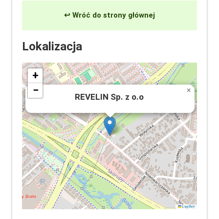
↩ Wróć do strony głównej
Lokalizacja
+
−
×
REVELIN Sp. z o.o
Leaflet