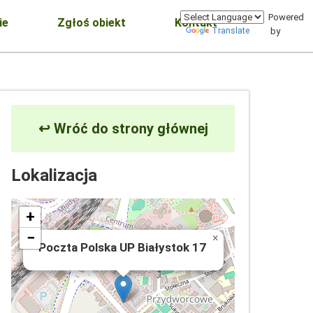
Powered
ie
Zgłoś obiekt
Kontakt
Translate
by
↩ Wróć do strony głównej
Lokalizacja
+
−
×
Poczta Polska UP Białystok 17