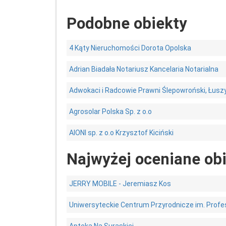
Podobne obiekty
4 Kąty Nieruchomości Dorota Opolska
Adrian Biadała Notariusz Kancelaria Notarialna
Adwokaci i Radcowie Prawni Ślepowroński, Łuszy
Agrosolar Polska Sp. z o.o
AIONI sp. z o.o Krzysztof Kiciński
Najwyżej oceniane ob
JERRY MOBILE - Jeremiasz Kos
Uniwersyteckie Centrum Przyrodnicze im. Profe
Apteka Na Suraskiej