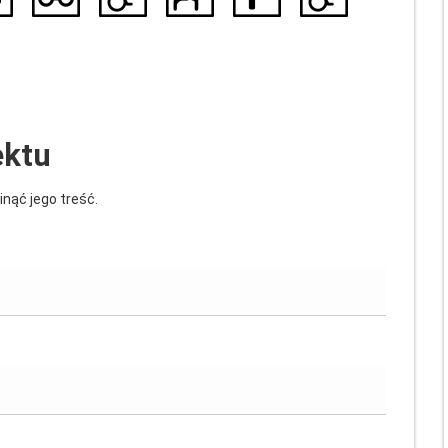
ektu
inąć jego treść.