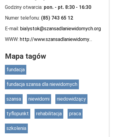
Godziny otwarcia:
pon. - pt. 8:30 - 16:30
Numer telefonu:
(85) 743 65 12
E-mail:
bialystok@szansadlaniewidomych.org
WWW:
http://www.szansadlaniewidomy…
Mapa tagów
fundacja
fundacja szansa dla niewidomych
szansa
niewidomi
niedowidzący
tyflopunkt
rehabilitacja
praca
szkolenia