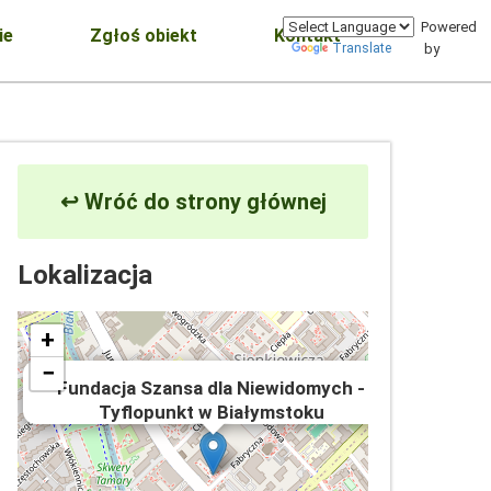
Powered
ie
Zgłoś obiekt
Kontakt
Translate
by
↩ Wróć do strony głównej
Lokalizacja
+
−
×
Fundacja Szansa dla Niewidomych -
Tyflopunkt w Białymstoku