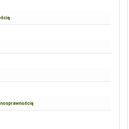
ością
ełnosprawnością