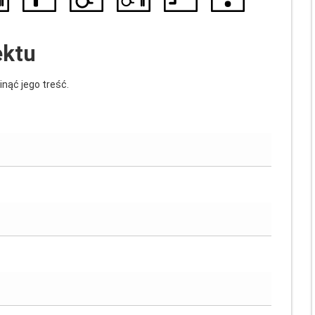
ektu
inąć jego treść.