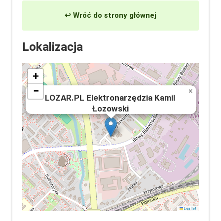
↩ Wróć do strony głównej
Lokalizacja
+
−
×
LOZAR.PL Elektronarzędzia Kamil
Łozowski
Leaflet