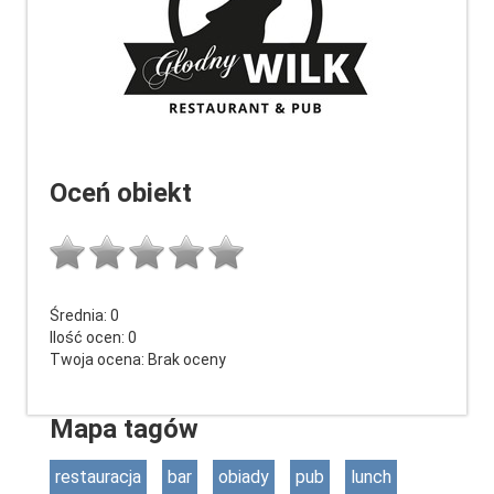
Oceń obiekt
Średnia:
0
Ilość ocen:
0
Twoja ocena:
Brak oceny
Mapa tagów
restauracja
bar
obiady
pub
lunch