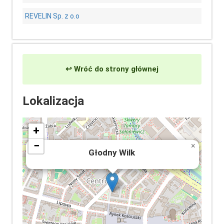
REVELIN Sp. z o.o
↩ Wróć do strony głównej
Lokalizacja
+
−
×
Głodny Wilk