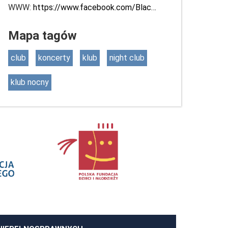
WWW:
https://www.facebook.com/Blac…
Mapa tagów
club
koncerty
klub
night club
klub nocny