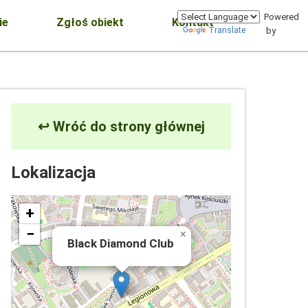
Powered
ie
Zgłoś obiekt
Kontakt
Translate
by
↩ Wróć do strony głównej
Lokalizacja
+
−
×
Black Diamond Club