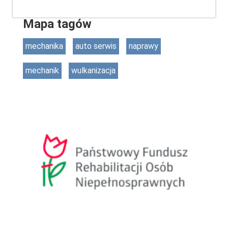
Mapa tagów
mechanika
auto serwis
naprawy
mechanik
wulkanizacja