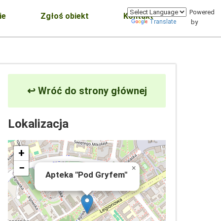
Powered
ie
Zgłoś obiekt
Kontakt
Translate
by
↩ Wróć do strony głównej
Lokalizacja
+
−
×
Apteka "Pod Gryfem"