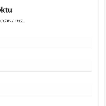
ektu
inąć jego treść.