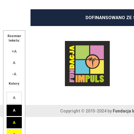
DOFINANSOWANO ZE 
Rozmiar
tekstu:
+A
A
-A
Kolory:
A
A
Copyright © 2015-2024 by
Fundacja 
A