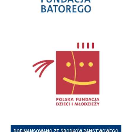
DOFINANSOWANO ZE ŚRODKÓW PAŃSTWOWEGO